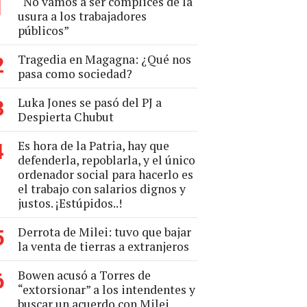
“No vamos a ser cómplices de la
1
usura a los trabajadores
públicos”
Tragedia en Magagna: ¿Qué nos
2
pasa como sociedad?
Luka Jones se pasó del PJ a
3
Despierta Chubut
Es hora de la Patria, hay que
4
defenderla, repoblarla, y el único
ordenador social para hacerlo es
el trabajo con salarios dignos y
justos. ¡Estúpidos..!
Derrota de Milei: tuvo que bajar
5
la venta de tierras a extranjeros
Bowen acusó a Torres de
6
“extorsionar” a los intendentes y
buscar un acuerdo con Milei