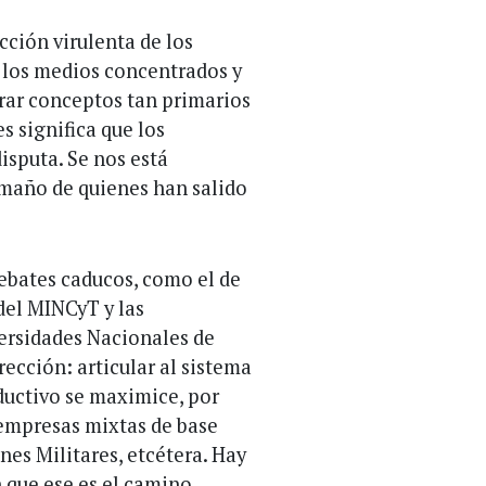
cción virulenta de los
e los medios concentrados y
rrar conceptos tan primarios
s significa que los
disputa. Se nos está
tamaño de quienes han salido
ebates caducos, como el de
 del MINCyT y las
ersidades Nacionales de
rección: articular al sistema
ductivo se maximice, por
 empresas mixtas de base
es Militares, etcétera. Hay
 que ese es el camino