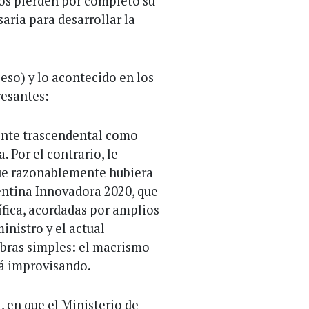
vos pierden por completo su
aria para desarrollar la
eso) y lo acontecido en los
resantes:
ente trascendental como
 Por el contrario, le
que razonablemente hubiera
entina Innovadora 2020, que
ífica, acordadas por amplios
inistro y el actual
abras simples: el macrismo
tá improvisando.
, en que el Ministerio de