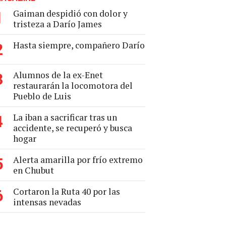
Gaiman despidió con dolor y
1
tristeza a Darío James
Hasta siempre, compañero Darío
2
Alumnos de la ex-Enet
3
restaurarán la locomotora del
Pueblo de Luis
La iban a sacrificar tras un
4
accidente, se recuperó y busca
hogar
Alerta amarilla por frío extremo
5
en Chubut
Cortaron la Ruta 40 por las
6
intensas nevadas