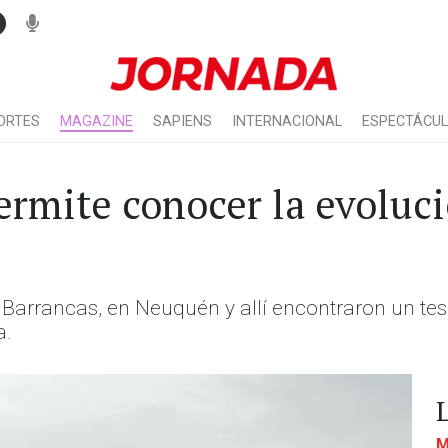
ORTES
MAGAZINE
SAPIENS
INTERNACIONAL
ESPECTÁCU
ermite conocer la evoluci
ío Barrancas, en Neuquén y allí encontraron un te
a.
M