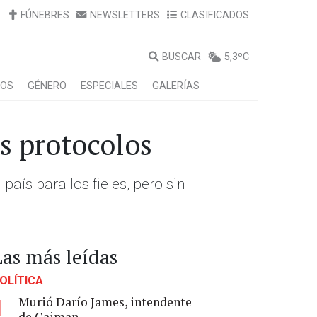
FÚNEBRES
NEWSLETTERS
CLASIFICADOS
BUSCAR
5,3ºC
LOS
GÉNERO
ESPECIALES
GALERÍAS
s protocolos
país para los fieles, pero sin
Las más leídas
OLÍTICA
Murió Darío James, intendente
1
de Gaiman