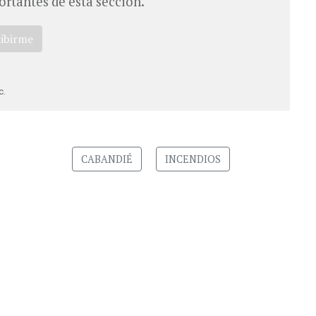
ortantes de esta sección.
ribirme
c.
CABANDIÉ
INCENDIOS