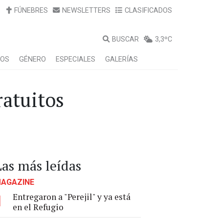
FÚNEBRES
NEWSLETTERS
CLASIFICADOS
BUSCAR
3,3ºC
LOS
GÉNERO
ESPECIALES
GALERÍAS
ratuitos
Las más leídas
AGAZINE
Entregaron a "Perejil" y ya está
1
en el Refugio