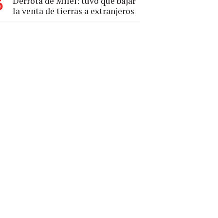
Derrota de Milei: tuvo que bajar
6
la venta de tierras a extranjeros