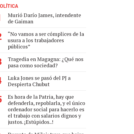
OLÍTICA
Murió Darío James, intendente
1
de Gaiman
“No vamos a ser cómplices de la
2
usura a los trabajadores
públicos”
Tragedia en Magagna: ¿Qué nos
3
pasa como sociedad?
Luka Jones se pasó del PJ a
4
Despierta Chubut
Es hora de la Patria, hay que
5
defenderla, repoblarla, y el único
ordenador social para hacerlo es
el trabajo con salarios dignos y
justos. ¡Estúpidos..!