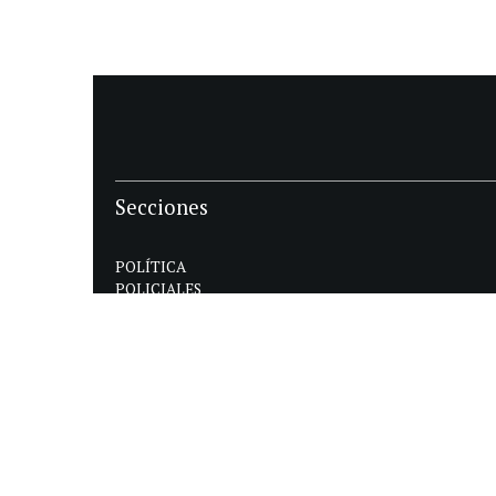
Secciones
POLÍTICA
POLICIALES
ECONOMIA
DEPORTES
MAGAZINE
SAPIENS
INTERNACIONAL
ESPECTÁCULOS
GÉNERO