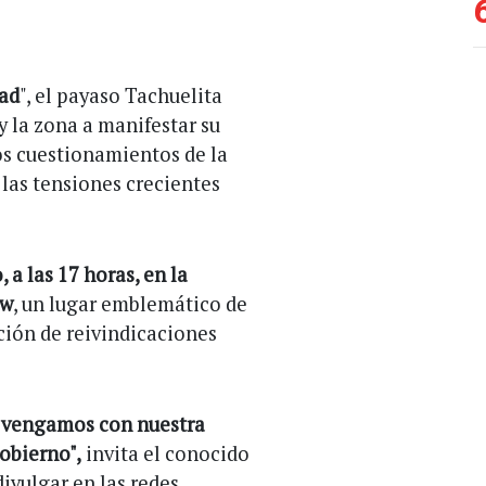
dad
", el payaso Tachuelita
 la zona a manifestar su
los cuestionamientos de la
 las tensiones crecientes
 a las 17 horas, en la
ew
, un lugar emblemático de
ción de reivindicaciones
, vengamos con nuestra
obierno",
invita el conocido
ivulgar en las redes