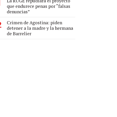
La RUGE repudiará el proyecto
1
que endurece penas por “falsas
denuncias”
Crimen de Agostina: piden
2
detener a la madre y la hermana
de Barrelier