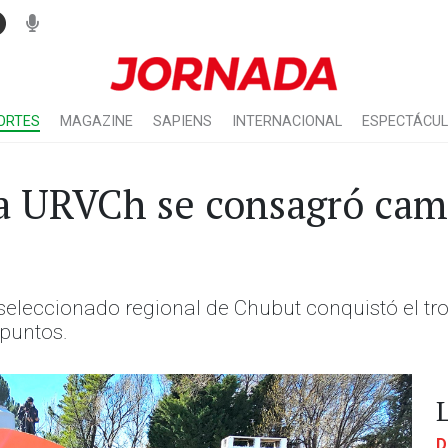
ORTES
MAGAZINE
SAPIENS
INTERNACIONAL
ESPECTÁCU
la URVCh se consagró ca
seleccionado regional de Chubut conquistó el tr
 puntos.
D