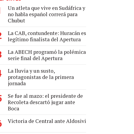
Un atleta que vive en Sudáfrica y
1
no habla español correrá para
Chubut
La CAB, contundente: Huracán es
2
legítimo finalista del Apertura
La ABECH programó la polémica
3
serie final del Apertura
La lluvia y un susto,
4
protagonistas de la primera
jornada
Se fue al mazo: el presidente de
5
Recoleta descartó jugar ante
Boca
Victoria de Central ante Aldosivi
6