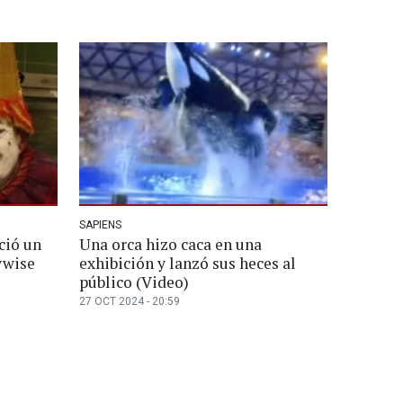
SAPIENS
ció un
Una orca hizo caca en una
ywise
exhibición y lanzó sus heces al
público (Video)
27 OCT 2024 - 20:59