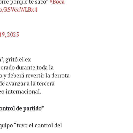
orré porque te saco”
#Boca
.co/RSVeaWLBx4
19, 2025
, gritó el ex
erado durante toda la
o y deberá revertir la derrota
de avanzar a la tercera
eo internacional.
ontrol de partido”
quipo “tuvo el control del