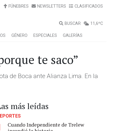
FÚNEBRES
NEWSLETTERS
CLASIFICADOS
BUSCAR
11,6ºC
LOS
GÉNERO
ESPECIALES
GALERÍAS
porque te saco”
rrota de Boca ante Alianza Lima. En la
Las más leídas
EPORTES
Cuando Independiente de Trelew
1
incendió la historia