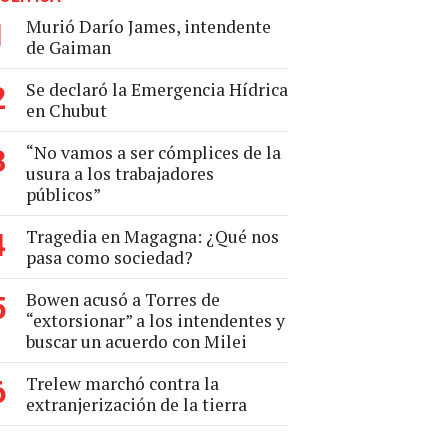
Murió Darío James, intendente
1
de Gaiman
Se declaró la Emergencia Hídrica
2
en Chubut
“No vamos a ser cómplices de la
3
usura a los trabajadores
públicos”
Tragedia en Magagna: ¿Qué nos
4
pasa como sociedad?
Bowen acusó a Torres de
5
“extorsionar” a los intendentes y
buscar un acuerdo con Milei
Trelew marchó contra la
6
extranjerización de la tierra