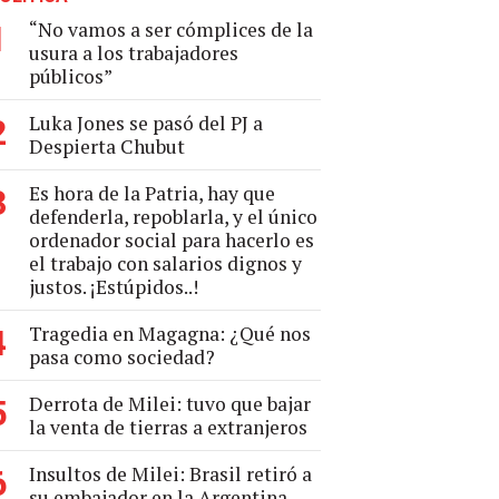
“No vamos a ser cómplices de la
1
usura a los trabajadores
públicos”
Luka Jones se pasó del PJ a
2
Despierta Chubut
Es hora de la Patria, hay que
3
defenderla, repoblarla, y el único
ordenador social para hacerlo es
el trabajo con salarios dignos y
justos. ¡Estúpidos..!
Tragedia en Magagna: ¿Qué nos
4
pasa como sociedad?
Derrota de Milei: tuvo que bajar
5
la venta de tierras a extranjeros
Insultos de Milei: Brasil retiró a
6
su embajador en la Argentina