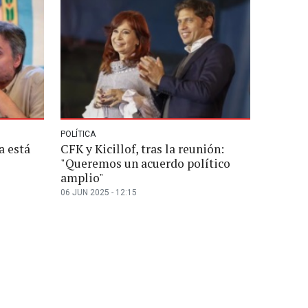
POLÍTICA
a está
CFK y Kicillof, tras la reunión:
"Queremos un acuerdo político
amplio"
06 JUN 2025 - 12:15