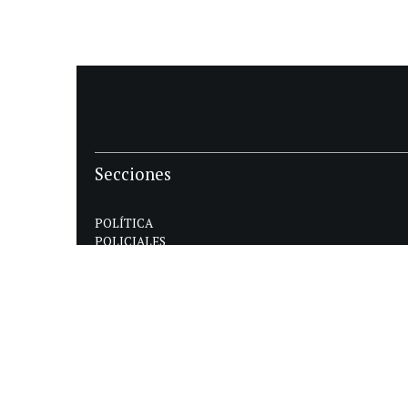
Secciones
POLÍTICA
POLICIALES
ECONOMIA
DEPORTES
MAGAZINE
SAPIENS
INTERNACIONAL
ESPECTÁCULOS
GÉNERO