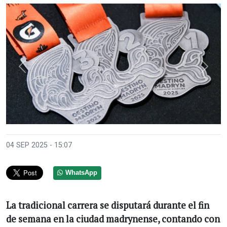
Anterior
Sigui
04 SEP 2025 - 15:07
WhatsApp
La tradicional carrera se disputará durante el fin
de semana en la ciudad madrynense, contando con