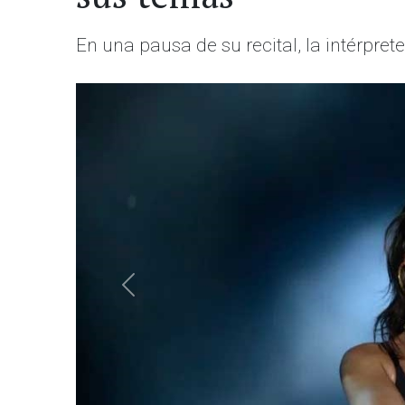
En una pausa de su recital, la intérpret
Anterior