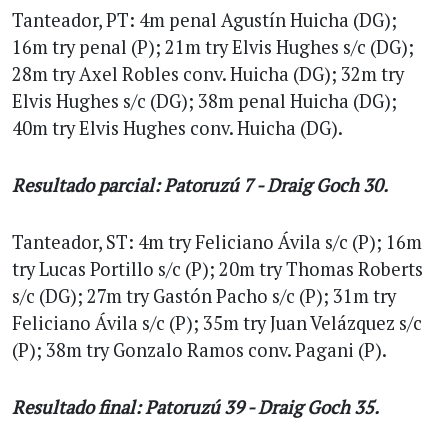
Tanteador, PT: 4m penal Agustín Huicha (DG);
16m try penal (P); 21m try Elvis Hughes s/c (DG);
28m try Axel Robles conv. Huicha (DG); 32m try
Elvis Hughes s/c (DG); 38m penal Huicha (DG);
40m try Elvis Hughes conv. Huicha (DG).
Resultado parcial: Patoruzú 7 - Draig Goch 30.
Tanteador, ST: 4m try Feliciano Ávila s/c (P); 16m
try Lucas Portillo s/c (P); 20m try Thomas Roberts
s/c (DG); 27m try Gastón Pacho s/c (P); 31m try
Feliciano Ávila s/c (P); 35m try Juan Velázquez s/c
(P); 38m try Gonzalo Ramos conv. Pagani (P).
Resultado final: Patoruzú 39 - Draig Goch 35.