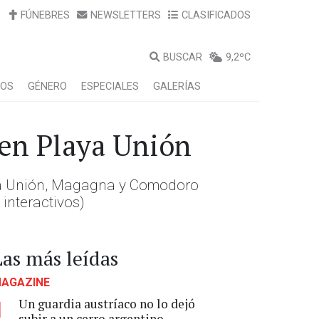
FÚNEBRES
NEWSLETTERS
CLASIFICADOS
BUSCAR
9,2ºC
LOS
GÉNERO
ESPECIALES
GALERÍAS
 en Playa Unión
aya Unión, Magagna y Comodoro
 interactivos)
Las más leídas
AGAZINE
Un guardia austríaco no lo dejó
1
subir a un cerro argentino