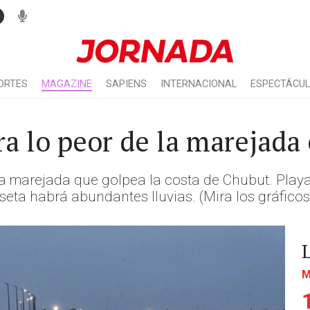
ORTES
MAGAZINE
SAPIENS
INTERNACIONAL
ESPECTÁCU
ra lo peor de la marejada
 la marejada que golpea la costa de Chubut. Pl
seta habrá abundantes lluvias. (Mira los gráficos
M