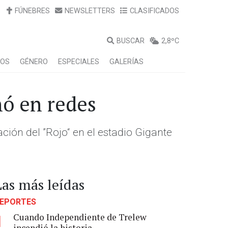
FÚNEBRES
NEWSLETTERS
CLASIFICADOS
BUSCAR
2,8ºC
LOS
GÉNERO
ESPECIALES
GALERÍAS
nó en redes
nación del ”Rojo“ en el estadio Gigante
Las más leídas
EPORTES
Cuando Independiente de Trelew
1
incendió la historia