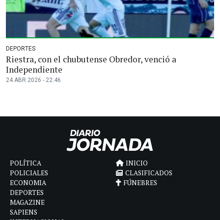
DEPORTES
Riestra, con el chubutense Obredor, venció a
Independiente
24 ABR 2026 - 22:46
POLÍTICA
INICIO
POLICIALES
CLASIFICADOS
ECONOMIA
FÚNEBRES
DEPORTES
MAGAZINE
SAPIENS