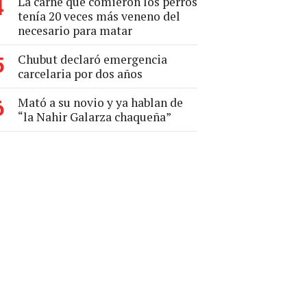
La carne que comieron los perros
4
tenía 20 veces más veneno del
necesario para matar
Chubut declaró emergencia
5
carcelaria por dos años
Mató a su novio y ya hablan de
6
“la Nahir Galarza chaqueña”