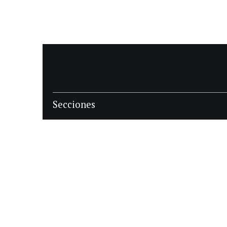
Secciones
POLÍTICA
POLICIALES
ECONOMIA
DEPORTES
MAGAZINE
SAPIENS
INTERNACIONAL
ESPECTÁCULOS
GÉNERO