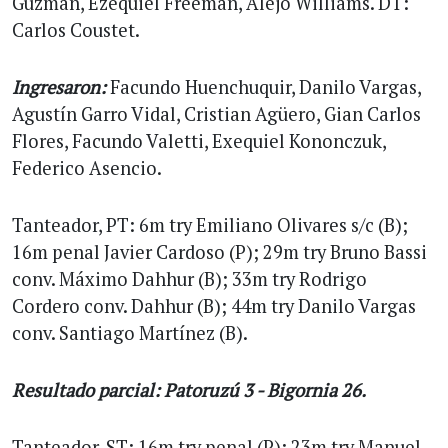
Guzmán, Ezequiel Freeman, Alejo Williams. DT:
Carlos Coustet.
Ingresaron:
Facundo Huenchuquir, Danilo Vargas,
Agustín Garro Vidal, Cristian Agüero, Gian Carlos
Flores, Facundo Valetti, Exequiel Kononczuk,
Federico Asencio.
Tanteador, PT: 6m try Emiliano Olivares s/c (B);
16m penal Javier Cardoso (P); 29m try Bruno Bassi
conv. Máximo Dahhur (B); 33m try Rodrigo
Cordero conv. Dahhur (B); 44m try Danilo Vargas
conv. Santiago Martínez (B).
Resultado parcial: Patoruzú 3 - Bigornia 26.
Tanteador, ST: 16m try penal (P); 23m try Manuel