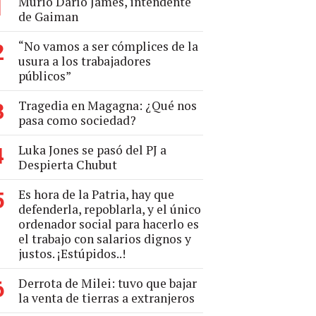
Murió Darío James, intendente
1
de Gaiman
“No vamos a ser cómplices de la
2
usura a los trabajadores
públicos”
Tragedia en Magagna: ¿Qué nos
3
pasa como sociedad?
Luka Jones se pasó del PJ a
4
Despierta Chubut
Es hora de la Patria, hay que
5
defenderla, repoblarla, y el único
ordenador social para hacerlo es
el trabajo con salarios dignos y
justos. ¡Estúpidos..!
Derrota de Milei: tuvo que bajar
6
la venta de tierras a extranjeros