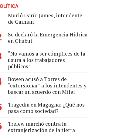
OLÍTICA
Murió Darío James, intendente
1
de Gaiman
Se declaró la Emergencia Hídrica
2
en Chubut
“No vamos a ser cómplices de la
3
usura a los trabajadores
públicos”
Bowen acusó a Torres de
4
“extorsionar” a los intendentes y
buscar un acuerdo con Milei
Tragedia en Magagna: ¿Qué nos
5
pasa como sociedad?
Trelew marchó contra la
6
extranjerización de la tierra