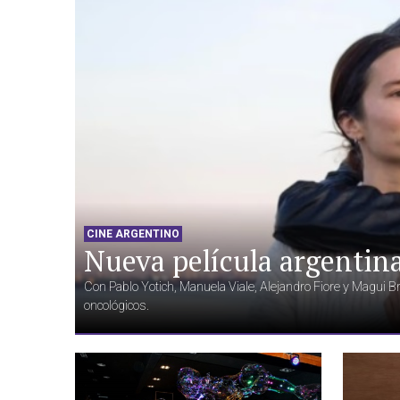
CINE ARGENTINO
Nueva película argentin
Con Pablo Yotich, Manuela Viale, Alejandro Fiore y Magui Brav
oncológicos.