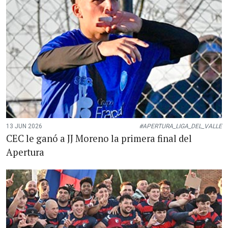
13 JUN 2026
#APERTURA_LIGA_DEL_VALLE
CEC le ganó a JJ Moreno la primera final del
Apertura