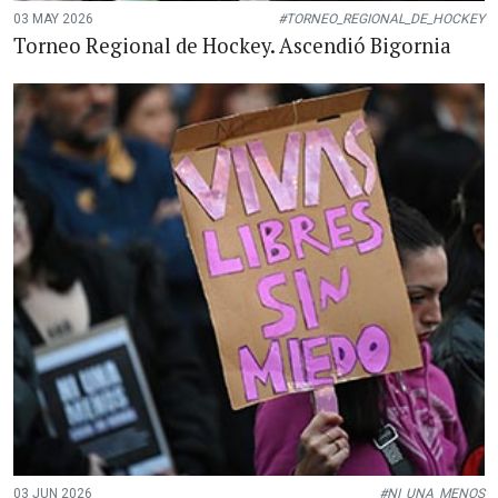
03 MAY 2026
#TORNEO_REGIONAL_DE_HOCKEY
Torneo Regional de Hockey. Ascendió Bigornia
03 JUN 2026
#NI_UNA_MENOS