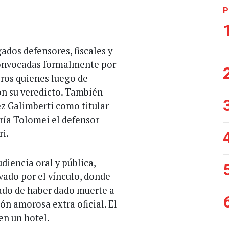
P
dos defensores, fiscales y
 convocadas formalmente por
bros quienes luego de
on su veredicto. También
ez Galimberti como titular
aría Tolomei el defensor
i.
diencia oral y pública,
vado por el vínculo, donde
gado de haber dado muerte a
ón amorosa extra oficial. El
en un hotel.