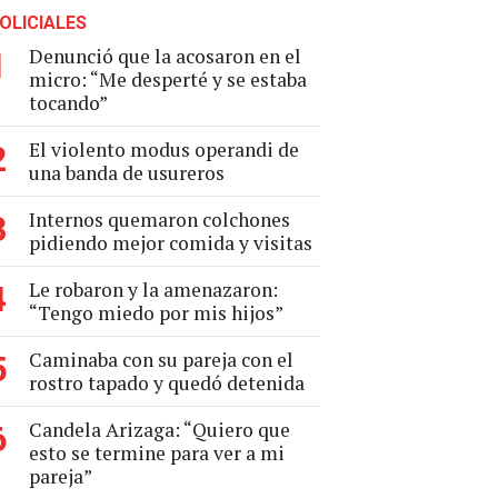
OLICIALES
Denunció que la acosaron en el
1
micro: “Me desperté y se estaba
tocando”
El violento modus operandi de
2
una banda de usureros
Internos quemaron colchones
3
pidiendo mejor comida y visitas
Le robaron y la amenazaron:
4
“Tengo miedo por mis hijos”
Caminaba con su pareja con el
5
rostro tapado y quedó detenida
Candela Arizaga: “Quiero que
6
esto se termine para ver a mi
pareja”