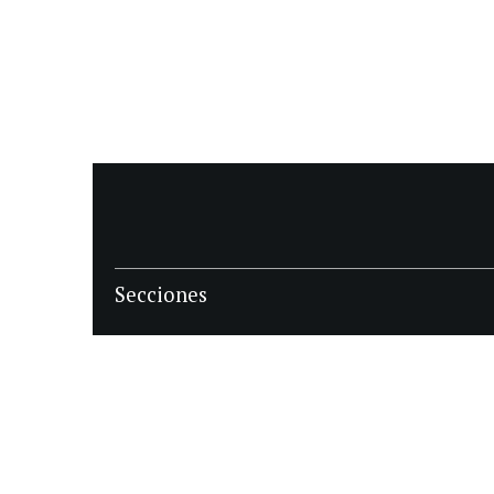
Secciones
POLÍTICA
POLICIALES
ECONOMIA
DEPORTES
MAGAZINE
SAPIENS
INTERNACIONAL