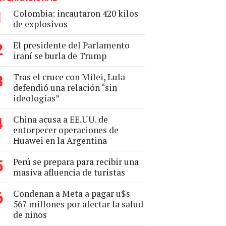
Colombia: incautaron 420 kilos
1
de explosivos
El presidente del Parlamento
2
iraní se burla de Trump
Tras el cruce con Milei, Lula
3
defendió una relación “sin
ideologías”
China acusa a EE.UU. de
4
entorpecer operaciones de
Huawei en la Argentina
Perú se prepara para recibir una
5
masiva afluencia de turistas
Condenan a Meta a pagar u$s
6
567 millones por afectar la salud
de niños