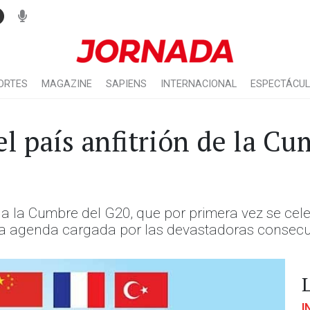
ORTES
MAGAZINE
SAPIENS
INTERNACIONAL
ESPECTÁCU
el país anfitrión de la Cu
na la Cumbre del G20, que por primera vez se cel
una agenda cargada por las devastadoras conse
I