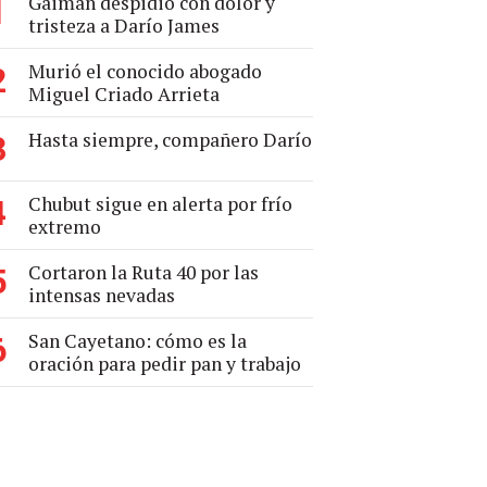
Gaiman despidió con dolor y
1
tristeza a Darío James
Murió el conocido abogado
2
Miguel Criado Arrieta
Hasta siempre, compañero Darío
3
Chubut sigue en alerta por frío
4
extremo
Cortaron la Ruta 40 por las
5
intensas nevadas
San Cayetano: cómo es la
6
oración para pedir pan y trabajo