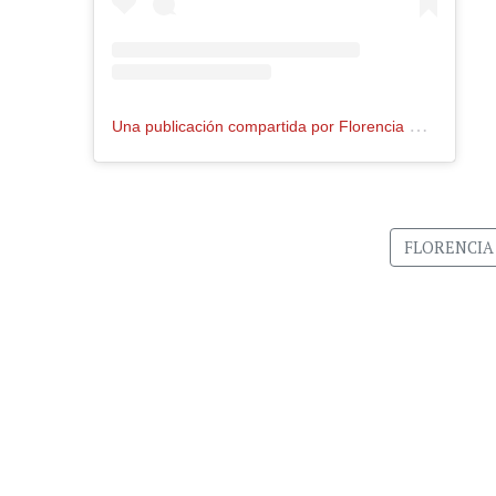
U
na publicación compartida por Florencia Nizetich (@flornizetich)
FLORENCIA