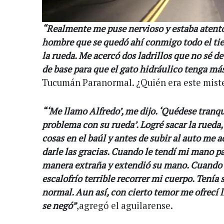
“Realmente me puse nervioso y estaba atento 
hombre que se quedó ahí conmigo todo el ti
la rueda. Me acercó dos ladrillos que no sé d
de base para que el gato hidráulico tenga má
Tucumán Paranormal. ¿Quién era este mis
“‘Me llamo Alfredo’, me dijo. ‘Quédese tranqu
problema con su rueda’. Logré sacar la rueda, 
cosas en el baúl y antes de subir al auto me
darle las gracias. Cuando le tendí mi mano p
manera extraña y extendió su mano. Cuando 
escalofrío terrible recorrer mi cuerpo. Tenía
normal. Aun así, con cierto temor me ofrecí l
se negó”
,agregó el aguilarense.