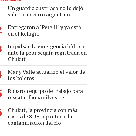
Un guardia austríaco no lo dejó
1
subir a un cerro argentino
Entregaron a "Perejil" y ya está
2
en el Refugio
Impulsan la emergencia hídrica
3
ante la peor sequía registrada en
Chubut
Mar y Valle actualizó el valor de
4
los boletos
Robaron equipo de trabajo para
5
rescatar fauna silvestre
Chubut, la provincia con más
6
casos de SUH: apuntan a la
contaminación del río