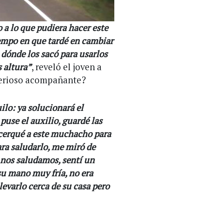
a lo que pudiera hacer este
empo en que tardé en cambiar
e dónde los sacó para usarlos
s altura”
, reveló el joven a
terioso acompañante?
ilo: ya solucionará el
puse el auxilio, guardé las
 acerqué a este muchacho para
ara saludarlo, me miró de
nos saludamos, sentí un
 su mano muy fría, no era
levarlo cerca de su casa pero