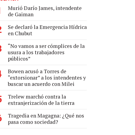
Murió Darío James, intendente
1
de Gaiman
Se declaró la Emergencia Hídrica
2
en Chubut
“No vamos a ser cómplices de la
3
usura a los trabajadores
públicos”
Bowen acusó a Torres de
4
“extorsionar” a los intendentes y
buscar un acuerdo con Milei
Trelew marchó contra la
5
extranjerización de la tierra
Tragedia en Magagna: ¿Qué nos
6
pasa como sociedad?