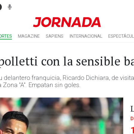
ORTES
MAGAZINE
SAPIENS
INTERNACIONAL
ESPECTÁCU
polletti con la sensible b
u delantero franquicia, Ricardo Dichiara, de visit
a Zona "A". Empatan sin goles.
D