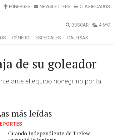
FÚNEBRES
NEWSLETTERS
CLASIFICADOS
BUSCAR
4,6ºC
LOS
GÉNERO
ESPECIALES
GALERÍAS
aja de su goleador
ante ante el equipo rionegrino por la
Las más leídas
EPORTES
Cuando Independiente de Trelew
1
incendió la historia