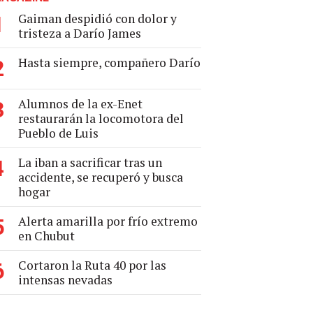
Gaiman despidió con dolor y
1
tristeza a Darío James
Hasta siempre, compañero Darío
2
Alumnos de la ex-Enet
3
restaurarán la locomotora del
Pueblo de Luis
La iban a sacrificar tras un
4
accidente, se recuperó y busca
hogar
Alerta amarilla por frío extremo
5
en Chubut
Cortaron la Ruta 40 por las
6
intensas nevadas