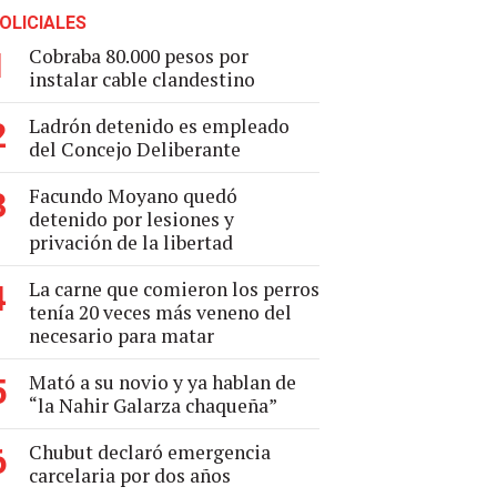
OLICIALES
Cobraba 80.000 pesos por
1
instalar cable clandestino
Ladrón detenido es empleado
2
del Concejo Deliberante
Facundo Moyano quedó
3
detenido por lesiones y
privación de la libertad
La carne que comieron los perros
4
tenía 20 veces más veneno del
necesario para matar
Mató a su novio y ya hablan de
5
“la Nahir Galarza chaqueña”
Chubut declaró emergencia
6
carcelaria por dos años