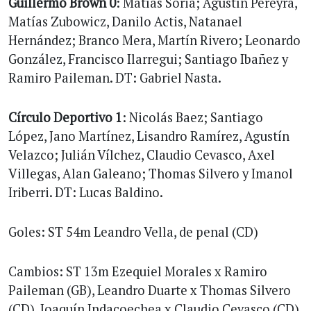
Guillermo Brown 0
: Matías Soria; Agustín Pereyra,
Matías Zubowicz, Danilo Actis, Natanael
Hernández; Branco Mera, Martín Rivero; Leonardo
González, Francisco Ilarregui; Santiago Ibañez y
Ramiro Paileman. DT: Gabriel Nasta.
Círculo Deportivo 1
: Nicolás Baez; Santiago
López, Jano Martínez, Lisandro Ramírez, Agustín
Velazco; Julián Vílchez, Claudio Cevasco, Axel
Villegas, Alan Galeano; Thomas Silvero y Imanol
Iriberri. DT: Lucas Baldino.
Goles: ST 54m Leandro Vella, de penal (CD)
Cambios: ST 13m Ezequiel Morales x Ramiro
Paileman (GB), Leandro Duarte x Thomas Silvero
(CD), Joaquín Indacoechea x Claudio Cevasco (CD),