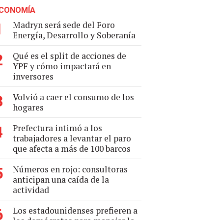
CONOMÍA
Madryn será sede del Foro
1
Energía, Desarrollo y Soberanía
Qué es el split de acciones de
2
YPF y cómo impactará en
inversores
Volvió a caer el consumo de los
3
hogares
Prefectura intimó a los
4
trabajadores a levantar el paro
que afecta a más de 100 barcos
Números en rojo: consultoras
5
anticipan una caída de la
actividad
Los estadounidenses prefieren a
6