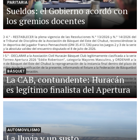
PARITARIA
Sueldos: el Gobierno acordó con
los gremios docentes
BÁSQUET
La CAB, contundente: Huracán
es legítimo finalista del Apertura
AUTOMOVILISMO
La lluvia y un susto,