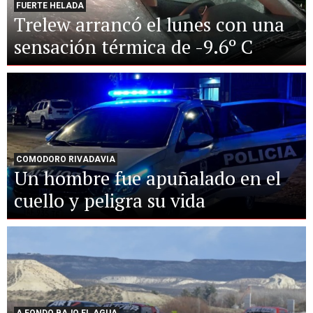
FUERTE HELADA
Trelew arrancó el lunes con una
sensación térmica de -9.6º C
COMODORO RIVADAVIA
Un hombre fue apuñalado en el
cuello y peligra su vida