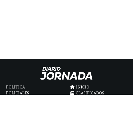
POLÍTICA
INICIO
POLICIALES
CLASIFICADOS
ECONOMIA
FÚNEBRES
DEPORTES
MAGAZINE
SAPIENS
INTERNACIONAL
ESPECTÁCULOS