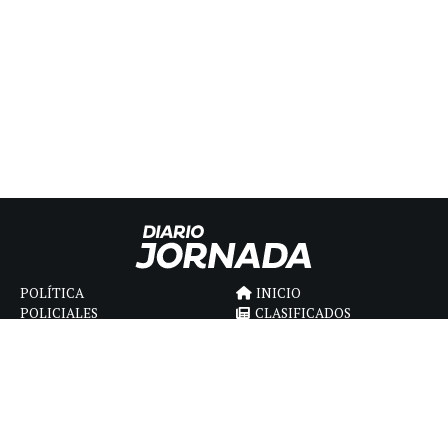
POLÍTICA
INICIO
POLICIALES
CLASIFICADOS
ECONOMIA
FÚNEBRES
DEPORTES
MAGAZINE
SAPIENS
INTERNACIONAL
ESPECTÁCULOS