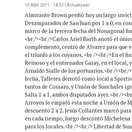
10 ABR 2011 - 18:53
| Actualizado
Almirante Brown perdió hoy un largo invicto
Desamparados de San Juan por 1 a 0, en cond
marco de la tercera fecha del Nonagonal fi
<br /><br />Carlos Ariel Barth anotó el únic
complemento, centro de Alvarez para que el
el triunfo a los cuyanos. <br /><br />En el f
Reinoso y el entrenador Garay, en el local, y
Arnaldo Sialle de los portuarios.<br /><br />
fecha, Talleres derrotó como local a Sporti
tantos de Cossaro, y Unión de Sunchales ig
Salta 1 a 1, ambos disputados ayer. <br /><b
Arroyos le empató esta noche a Unión de M
descuento 2 a 2. Jesús Collantes marcó para
en cada tiempo, luego descontó Michelena y 
para los locales.<br /><br /> Libertad de Su