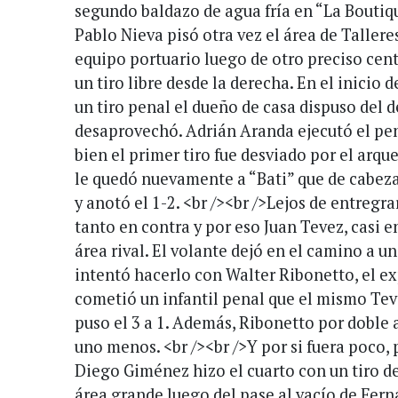
segundo baldazo de agua fría en “La Boutiq
Pablo Nieva pisó otra vez el área de Tallere
equipo portuario luego de otro preciso cent
un tiro libre desde la derecha. En el inici
un tiro penal el dueño de casa dispuso del 
desaprovechó. Adrián Aranda ejecutó el pena
bien el primer tiro fue desviado por el arque
le quedó nuevamente a “Bati” que de cabeza
y anotó el 1-2. <br /><br />Lejos de entregr
tanto en contra y por eso Juan Tevez, casi en
área rival. El volante dejó en el camino a u
intentó hacerlo con Walter Ribonetto, el e
cometió un infantil penal que el mismo Tev
puso el 3 a 1. Además, Ribonetto por doble a
uno menos. <br /><br />Y por si fuera poco,
Diego Giménez hizo el cuarto con un tiro de
área grande luego del pase al vacío de Fer