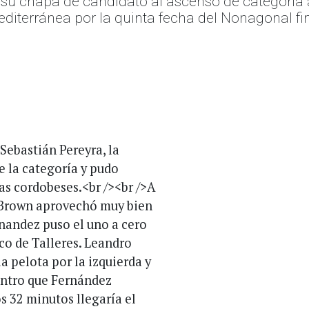
su chapa de candidato al ascenso de categoría 
mediterránea por la quinta fecha del Nonagonal fin
Sebastián Pereyra, la
e la categoría y pudo
has cordobeses.<br /><br />A
s Brown aprovechó muy bien
rnandez puso el uno a cero
co de Talleres. Leandro
la pelota por la izquierda y
centro que Fernández
os 32 minutos llegaría el