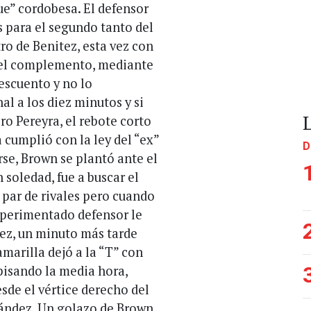
ue” cordobesa. El defensor
s para el segundo tanto del
ro de Benitez, esta vez con
o del complemento, mediante
descuento y no lo
l a los diez minutos y si
ro Pereyra, el rebote corto
 cumplió con la ley del “ex”
D
arse, Brown se plantó ante el
 soledad, fue a buscar el
n par de rivales pero cuando
xperimentado defensor le
ez, un minuto más tarde
marilla dejó a la “T” con
 pisando la media hora,
sde el vértice derecho del
nández. Un golazo de Brown