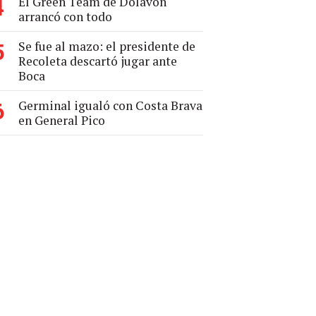
El Green Team de Dolavon
4
arrancó con todo
Se fue al mazo: el presidente de
5
Recoleta descartó jugar ante
Boca
Germinal igualó con Costa Brava
6
en General Pico