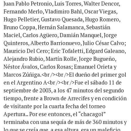
Juan Pablo Petronio, Luis Torres, Walter Dencor,
Fernando Merlo, Vladimiro Bahl, Oscar Viegas,
Hugo Pelletier, Gustavo Quesada, Hugo Romero,
Bruno Coppa, Hernán Salamanca, Sebastián
Maciel, Carlos Agüero, Damián Manquel, Jorge
Quinteros, Alberto Barrionuevo, Julio César Calvo;
Mauricio Del Cero; Eric Tofaletti, Edgard Galeano,
Alejandro Rubio, Martín Rolle, Jorge Bugueño,
Néstor Ávalos, Carlos Rosas; Emanuel Orieta y
Marcos Zúñiga.<br /><br />El dueño del primer gol
en el Argentino A<br /><br />Fue el sábado 11 de
septiembre de 2003, a los 47 minutos del segundo
tiempo, frente a Brown de Arrecifes y en condición
de visitante por la cuarta fecha del torneo
Apertura.. Por ese entonces, el “chacagol”
terminaba con una sequía de más de 360 minutos y
lo que se creía que, a esa altura, era un maleficio