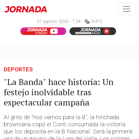
07 agosto 2026 - 7:34 -
4,4ºC
DEPORTES
"La Banda" hace historia: Un
festejo inolvidable tras
espectacular campaña
Al grito de "nos vamos para la B", la hinchada
browniana copó el Conti consumada la victoria
que los deposita en la B Nacional. Será la primera
vez de un equipo de la Liga del Valle. Los colores