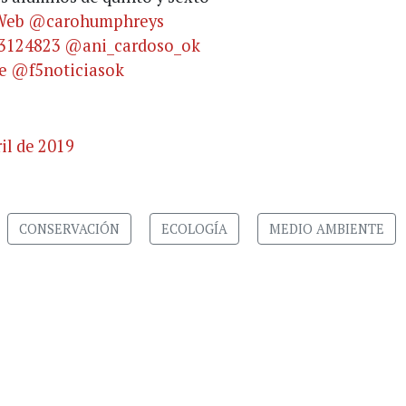
Web
@carohumphreys
3124823
@ani_cardoso_ok
e
@f5noticiasok
ril de 2019
CONSERVACIÓN
ECOLOGÍA
MEDIO AMBIENTE