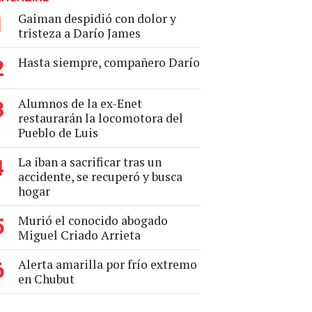
Gaiman despidió con dolor y
1
tristeza a Darío James
Hasta siempre, compañero Darío
2
Alumnos de la ex-Enet
3
restaurarán la locomotora del
Pueblo de Luis
La iban a sacrificar tras un
4
accidente, se recuperó y busca
hogar
Murió el conocido abogado
5
Miguel Criado Arrieta
Alerta amarilla por frío extremo
6
en Chubut