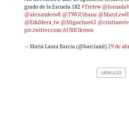
grado de la Escuela 182
#Trelew
@Jornada
@alexanderw8
@TWGUrbana
@MaryLew0
@EduMera_tw
@Miguelsur63
@cristianviv
pic.twitter.com/AURIOkrswu
— Maria Laura Barcia (@barciaml)
29 de ab
ANIMALES