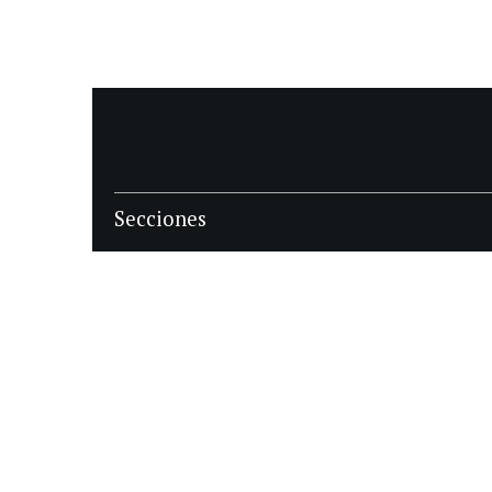
Secciones
POLÍTICA
POLICIALES
ECONOMIA
DEPORTES
MAGAZINE
SAPIENS
INTERNACIONAL
ESPECTÁCULOS
GÉNERO