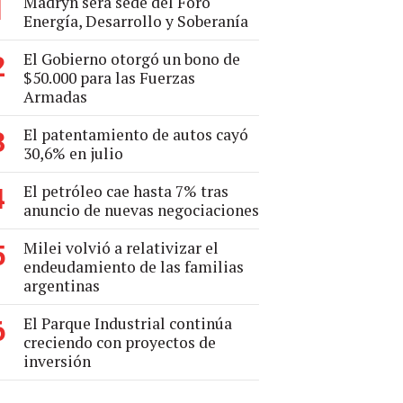
Madryn será sede del Foro
1
Energía, Desarrollo y Soberanía
El Gobierno otorgó un bono de
2
$50.000 para las Fuerzas
Armadas
El patentamiento de autos cayó
3
30,6% en julio
El petróleo cae hasta 7% tras
4
anuncio de nuevas negociaciones
Milei volvió a relativizar el
5
endeudamiento de las familias
argentinas
El Parque Industrial continúa
6
creciendo con proyectos de
inversión