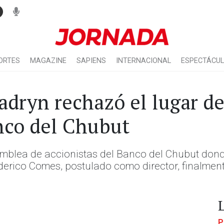
ORTES
MAGAZINE
SAPIENS
INTERNACIONAL
ESPECTÁCU
dryn rechazó el lugar d
anco del Chubut
samblea de accionistas del Banco del Chubut don
derico Comes, postulado como director, finalment
P