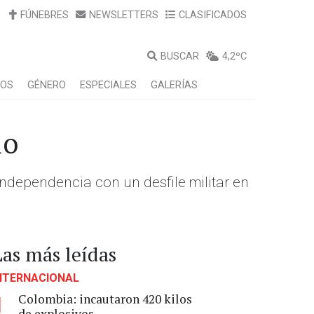
FÚNEBRES
NEWSLETTERS
CLASIFICADOS
BUSCAR
4,2ºC
LOS
GÉNERO
ESPECIALES
GALERÍAS
io
Independencia con un desfile militar en
Las más leídas
NTERNACIONAL
Colombia: incautaron 420 kilos
1
de explosivos