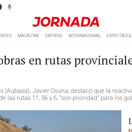
ORTES
MAGAZINE
SAPIENS
INTERNACIONAL
ESPECTÁCU
obras en rutas provincial
es (Aubasa), Javier Osuna, destacó que la reacti
e las rutas 11, 56 y 6, “son prioridad” para los g
E