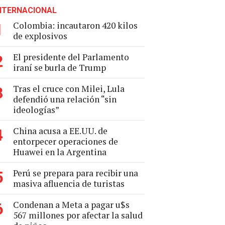
NTERNACIONAL
Colombia: incautaron 420 kilos
1
de explosivos
El presidente del Parlamento
2
iraní se burla de Trump
Tras el cruce con Milei, Lula
3
defendió una relación “sin
ideologías”
China acusa a EE.UU. de
4
entorpecer operaciones de
Huawei en la Argentina
Perú se prepara para recibir una
5
masiva afluencia de turistas
Condenan a Meta a pagar u$s
6
567 millones por afectar la salud