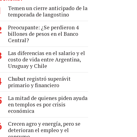
Temen un cierre anticipado de la
1
temporada de langostino
Preocupante: ¿Se perdieron 4
2
billones de pesos en el Banco
Central?
Las diferencias en el salario y el
3
costo de vida entre Argentina,
Uruguay y Chile
Chubut registró superávit
4
primario y financiero
La mitad de quienes piden ayuda
5
en templos es por crisis
económica
Crecen agro y energía, pero se
6
deterioran el empleo y el
consumo